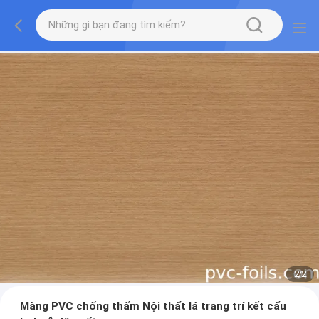
2
/
2
Màng PVC chống thấm Nội thất lá trang trí kết cấu