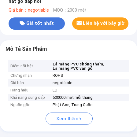
hạt gỗ dập nổi
Giá bán：negotiable
MOQ：2000 mét
Giá tốt nhất
Liên hệ với bây giờ
Mô Tả Sản Phẩm
,
Lá màng PVC chống thấm
Điểm nổi bật
Lá màng PVC vân gỗ
Chứng nhận
ROHS
Giá bán
negotiable
Hàng hiệu
LD
Khả năng cung cấp
500000 mét mỗi tháng
Nguồn gốc
Phật Sơn, Trung Quốc
Xem thêm