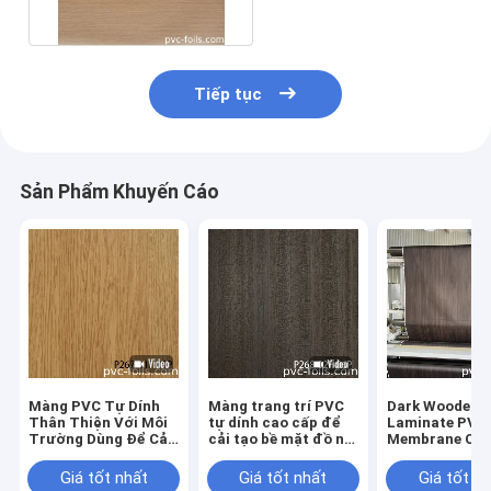
Tiếp tục
Sản Phẩm Khuyến Cáo
Màng PVC Tự Dính
Màng trang trí PVC
Dark Wooden G
Thân Thiện Với Môi
tự dính cao cấp để
Laminate PVC 
Trường Dùng Để Cải
cải tạo bề mặt đồ nội
Membrane Ch
Tạo Bề Mặt Đồ Nội
thất
Cabinet Door
Thất Hiện Đại
Vacuum Press
Giá tốt nhất
Giá tốt nhất
Giá tốt n