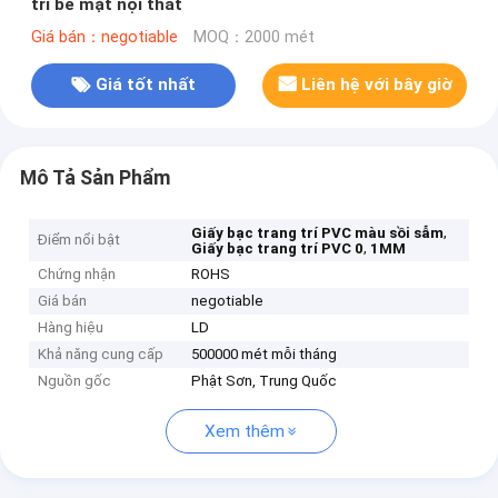
trí bề mặt nội thất
Giá bán：negotiable
MOQ：2000 mét
Giá tốt nhất
Liên hệ với bây giờ
Mô Tả Sản Phẩm
,
Giấy bạc trang trí PVC màu sồi sẫm
Điểm nổi bật
,
Giấy bạc trang trí PVC 0
1MM
Chứng nhận
ROHS
Giá bán
negotiable
Hàng hiệu
LD
Khả năng cung cấp
500000 mét mỗi tháng
Nguồn gốc
Phật Sơn, Trung Quốc
Xem thêm