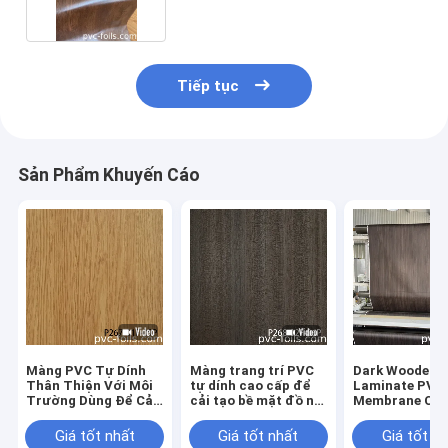
Tiếp tục
Sản Phẩm Khuyến Cáo
Màng PVC Tự Dính
Màng trang trí PVC
Dark Wooden G
Thân Thiện Với Môi
tự dính cao cấp để
Laminate PVC 
Trường Dùng Để Cải
cải tạo bề mặt đồ nội
Membrane Ch
Tạo Bề Mặt Đồ Nội
thất
Cabinet Door
Thất Hiện Đại
Vacuum Press
Giá tốt nhất
Giá tốt nhất
Giá tốt n