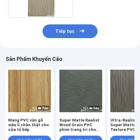
0,50mm Chống ăn mòn
Tiếp tục
Sản Phẩm Khuyến Cáo
Màng PVC vân gỗ
Super Matte Realist
Ultra-Realisti
siêu lì chân thật cho
Wood Grain PVC
Super Matte 
cửa tủ bếp
phim trang trí cho
Texture PVC F
máy in chân không
cho máy in ch
không