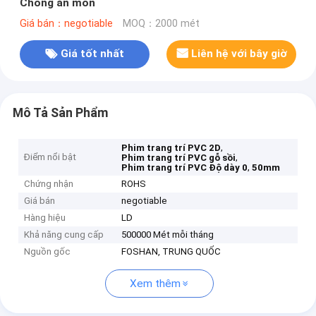
Chống ăn mòn
Giá bán：negotiable
MOQ：2000 mét
Giá tốt nhất
Liên hệ với bây giờ
Mô Tả Sản Phẩm
,
Phim trang trí PVC 2D
Điểm nổi bật
,
Phim trang trí PVC gỗ sồi
,
Phim trang trí PVC Độ dày 0
50mm
Chứng nhận
ROHS
Giá bán
negotiable
Hàng hiệu
LD
Khả năng cung cấp
500000 Mét mỗi tháng
Nguồn gốc
FOSHAN, TRUNG QUỐC
Xem thêm