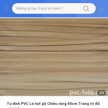
2
/
3
Tự dính PVC Lá hạt gỗ Chiều rộng 60cm Trang trí đồ