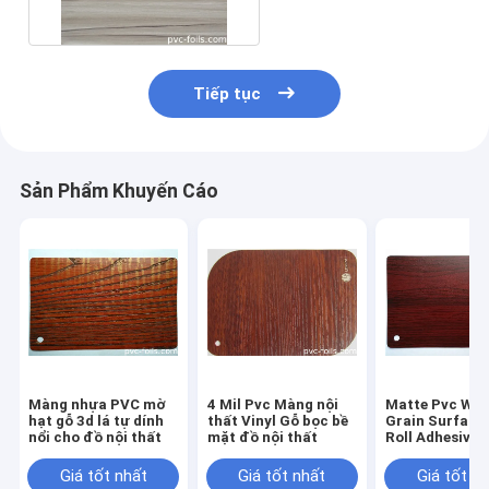
Tiếp tục
Sản Phẩm Khuyến Cáo
Màng nhựa PVC mờ
4 Mil Pvc Màng nội
Matte Pvc Wo
hạt gỗ 3d lá tự dính
thất Vinyl Gỗ bọc bề
Grain Surface 
nổi cho đồ nội thất
mặt đồ nội thất
Roll Adhesive 
MDF định hình
Giá tốt nhất
Giá tốt nhất
Giá tốt n