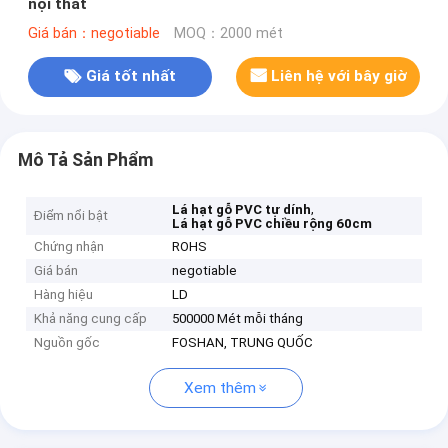
nội thất
Giá bán：negotiable
MOQ：2000 mét
Giá tốt nhất
Liên hệ với bây giờ
Mô Tả Sản Phẩm
,
Lá hạt gỗ PVC tự dính
Điểm nổi bật
Lá hạt gỗ PVC chiều rộng 60cm
Chứng nhận
ROHS
Giá bán
negotiable
Hàng hiệu
LD
Khả năng cung cấp
500000 Mét mỗi tháng
Nguồn gốc
FOSHAN, TRUNG QUỐC
Xem thêm