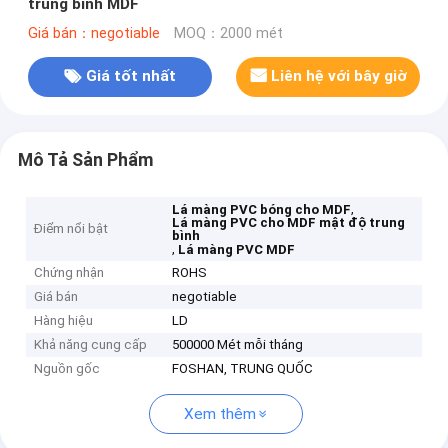
trung bình MDF
Giá bán：negotiable
MOQ：2000 mét
Giá tốt nhất
Liên hệ với bây giờ
Mô Tả Sản Phẩm
,
Lá màng PVC bóng cho MDF
Lá màng PVC cho MDF mật độ trung
Điểm nổi bật
bình
,
Lá màng PVC MDF
Chứng nhận
ROHS
Giá bán
negotiable
Hàng hiệu
LD
Khả năng cung cấp
500000 Mét mỗi tháng
Nguồn gốc
FOSHAN, TRUNG QUỐC
Xem thêm