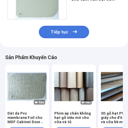
mật độ trung bình MDF
Tiếp tục
Sản Phẩm Khuyến Cáo
Dệt da Pvc
Phim ép chân không
3D gỗ hạt PVC
membrane Foil cho
hạt gỗ siêu mờ cho
giấy cho đồ nộ
MDF Cabinet Door
cửa và tủ
và cửa bề mặt
Sheets Lamination
thiện