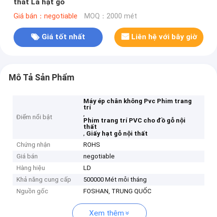
thất Lá hạt gỗ
Giá bán：negotiable
MOQ：2000 mét
Giá tốt nhất
Liên hệ với bây giờ
Mô Tả Sản Phẩm
Máy ép chân không Pvc Phim trang
trí
,
Điểm nổi bật
Phim trang trí PVC cho đồ gỗ nội
thất
,
Giấy hạt gỗ nội thất
Chứng nhận
ROHS
Giá bán
negotiable
Hàng hiệu
LD
Khả năng cung cấp
500000 Mét mỗi tháng
Nguồn gốc
FOSHAN, TRUNG QUỐC
Xem thêm