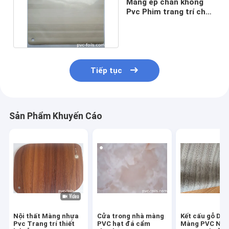
Màng ép chân không
Pvc Phim trang trí cho
đồ nội thất Lá hạt gỗ
Tiếp tục
Sản Phẩm Khuyến Cáo
Nội thất Màng nhựa
Cửa trong nhà màng
Kết cấu gỗ Dập
Pvc Trang trí thiết
PVC hạt đá cẩm
Màng PVC Nội 