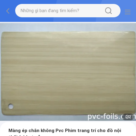
2
/
2
Màng ép chân không Pvc Phim trang trí cho đồ nội