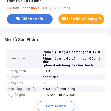
thất Pvc Lá tự dính
Giá bán：negotiable
MOQ：2000 mét
Giá tốt nhất
Liên hệ với bây giờ
Mô Tả Sản Phẩm
,
,
Phim hiệu ứng đá cẩm thạch 0
12-0
,
18mm
Điểm nổi bật
Phim hiệu ứng đá cẩm thạch Cửa nội
thất
,
phim đánh bóng đá cẩm thạch
Chứng nhận
ROHS
Giá bán
negotiable
Hàng hiệu
LD
Khả năng cung cấp
500000 Mét mỗi tháng
Nguồn gốc
FOSHAN, TRUNG QUỐC
Xem thêm