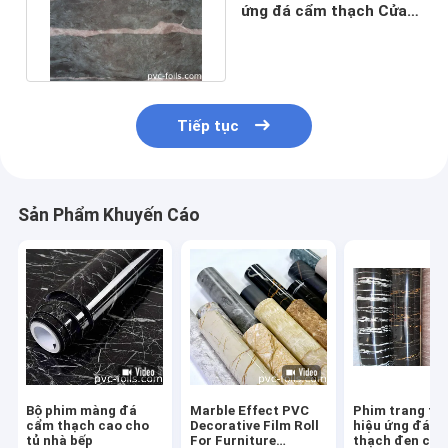
ứng đá cẩm thạch Cửa
nội thất Pvc Lá tự dính
Tiếp tục
Sản Phẩm Khuyến Cáo
Bộ phim màng đá
Marble Effect PVC
Phim trang trí
cẩm thạch cao cho
Decorative Film Roll
hiệu ứng đá c
tủ nhà bếp
For Furniture
thạch đen cho