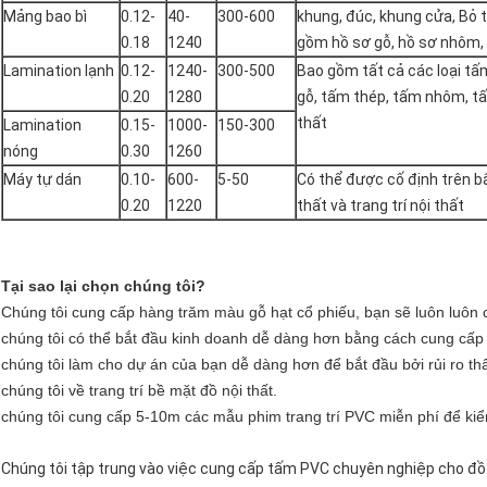
Mảng bao bì
0.12-
40-
300-600
khung, đúc, khung cửa, Bỏ t
0.18
1240
gồm hồ sơ gỗ, hồ sơ nhôm,
Lamination lạnh
0.12-
1240-
300-500
Bao gồm tất cả các loại t
0.20
1280
gỗ, tấm thép, tấm nhôm, tấ
thất
Lamination
0.15-
1000-
150-300
nóng
0.30
1260
Máy tự dán
0.10-
600-
5-50
Có thể được cố định trên b
0.20
1220
thất và trang trí nội thất
Tại sao lại chọn chúng tôi?
Chúng tôi cung cấp hàng trăm màu gỗ hạt cổ phiếu, bạn sẽ luôn luôn c
chúng tôi có thể bắt đầu kinh doanh dễ dàng hơn bằng cách cung cấ
chúng tôi làm cho dự án của bạn dễ dàng hơn để bắt đầu bởi rủi ro t
chúng tôi về trang trí bề mặt đồ nội thất.
chúng tôi cung cấp 5-10m các mẫu phim trang trí PVC miễn phí để ki
Chúng tôi tập trung vào việc cung cấp tấm PVC chuyên nghiệp cho đồ 