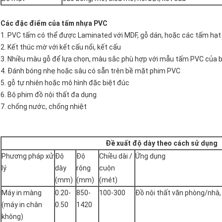
Các đặc điểm của tấm nhựa PVC
1. PVC tấm có thể được Laminated với MDF, gỗ dán, hoặc các tấm hạt
2. Kết thúc mờ với kết cấu nổi, kết cấu
3. Nhiều màu gỗ để lựa chọn, màu sắc phù hợp với mẫu tấm PVC của 
4. Đánh bóng nhẹ hoặc sâu có sẵn trên bề mặt phim PVC
5. gỗ tự nhiên hoặc mô hình đặc biệt đúc
6. Bộ phim đồ nội thất đa dụng
7. chống nước, chống nhiệt
Đề xuất độ dày theo cách sử dụng
Phương pháp xử
Độ
Độ
Chiều dài /
Ứng dụng
lý
dày
rộng
cuộn
(mm)
(mm)
(mét)
Máy in màng
0.20-
850-
100-300
Đồ nội thất văn phòng/nhà, 
(máy in chân
0.50
1420
không)