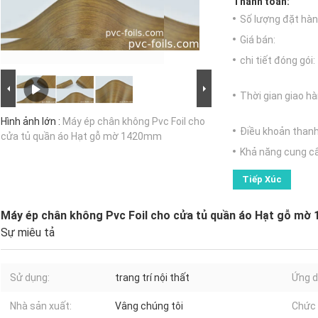
Thanh toán:
Số lượng đặt hàng
Giá bán:
chi tiết đóng gói:
Thời gian giao hà
Hình ảnh lớn :
Máy ép chân không Pvc Foil cho
Điều khoản thanh
cửa tủ quần áo Hạt gỗ mờ 1420mm
Khả năng cung c
Tiếp Xúc
Máy ép chân không Pvc Foil cho cửa tủ quần áo Hạt gỗ m
Sự miêu tả
Sử dụng:
trang trí nội thất
Ứng d
Nhà sản xuất:
Vâng chúng tôi
Chức 