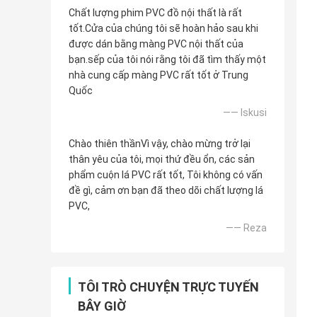
Chất lượng phim PVC đồ nội thất là rất
tốt.Cửa của chúng tôi sẽ hoàn hảo sau khi
được dán bằng màng PVC nội thất của
bạn.sếp của tôi nói rằng tôi đã tìm thấy một
nhà cung cấp màng PVC rất tốt ở Trung
Quốc
—— Iskusi
Chào thiên thầnVì vậy, chào mừng trở lại
thân yêu của tôi, mọi thứ đều ổn, các sản
phẩm cuộn lá PVC rất tốt, Tôi không có vấn
đề gì, cảm ơn bạn đã theo dõi chất lượng lá
PVC,
—— Reza
TÔI TRÒ CHUYỆN TRỰC TUYẾN
BÂY GIỜ