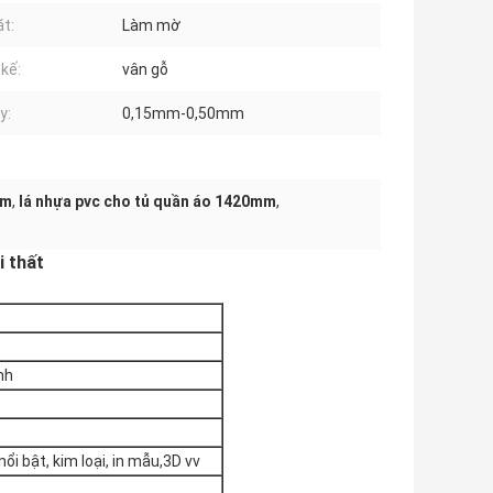
t:
Làm mờ
 kế:
vân gỗ
y:
0,15mm-0,50mm
mm
,
lá nhựa pvc cho tủ quần áo 1420mm
,
i thất
nh
i bật, kim loại, in mẫu,3D vv