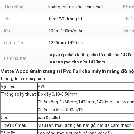
Tính năng:
không thấm nước, chịu nhiệt
Bề mặ
tên:
tấm PVC trang trí
Thiết
lăn:
100m-200m/cuộn
Độ dà
Chiều rộng:
1260mm-1420mm
lá pvc ép chân không cho tủ quần áo 1420
Làm nổi bật:
lá nhựa pvc cho cửa 1420mm
Matte Wood Grain trang trí Pvc Foil cho máy in màng đồ nộ
Thông tin về sản phẩm
Vật liệu
PVC
Thông số kỹ thuật
Độ dày:0.10-0.50mm
Chiều rộng: 1260mm,1400mm,1420mm và tùy chỉ
Chiều dài:50m-500m/lăn
Gói
cán & pallet
Thiết kế mẫu
Màu rắn, màu đơn giản, hạt gỗ, hạt đá cẩm thạch, nổ
Bề mặt
cao bóng, mờ, siêu mờ, nổi bật, kết cấu