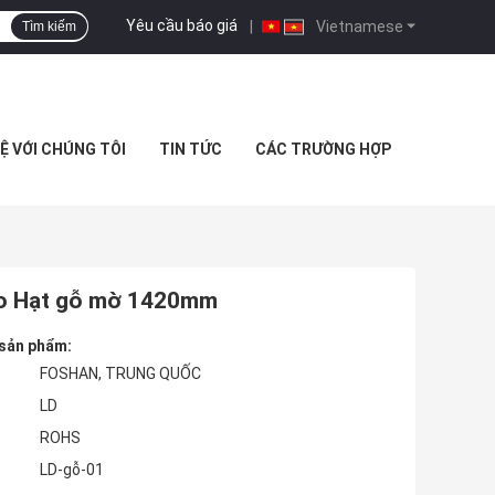
Yêu cầu báo giá
|
Vietnamese
Tìm kiếm
HỆ VỚI CHÚNG TÔI
TIN TỨC
CÁC TRƯỜNG HỢP
áo Hạt gỗ mờ 1420mm
 sản phẩm:
FOSHAN, TRUNG QUỐC
LD
ROHS
LD-gỗ-01