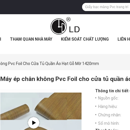
I
THAM QUAN NHÀ MÁY
KIỂM SOÁT CHẤT LƯỢNG
LIÊN 
ông Pvc Foil Cho Cửa Tủ Quần Áo Hạt Gỗ Mờ 1420mm
Máy ép chân không Pvc Foil cho cửa tủ quần 
Thông tin chi tiết
Nguồn gốc:
Hàng hiệu:
Chứng nhận:
Số mô hình: