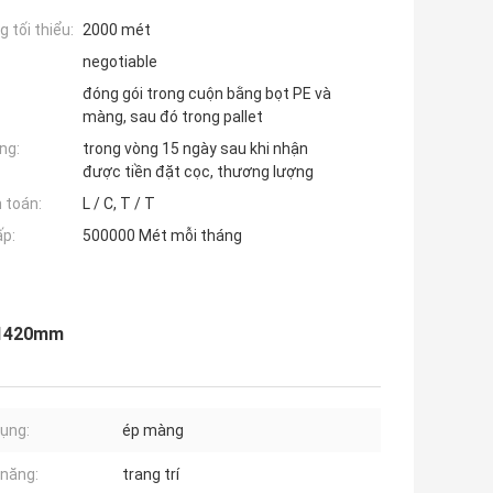
 tối thiểu:
2000 mét
negotiable
đóng gói trong cuộn bằng bọt PE và
màng, sau đó trong pallet
ng:
trong vòng 15 ngày sau khi nhận
được tiền đặt cọc, thương lượng
 toán:
L / C, T / T
ấp:
500000 Mét mỗi tháng
ờ 1420mm
ụng:
ép màng
năng:
trang trí