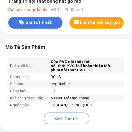
Trang trí nội thất bằng hạt gỗ mờ
Giá bán：negotiable
MOQ：2000 mét
Giá tốt nhất
Liên hệ với bây giờ
Mô Tả Sản Phẩm
,
Cửa PVC nội thất foil
Điểm nổi bật
,
nội thất PVC foil hoàn thiện Mờ
phim nội thất PVC
Chứng nhận
ROHS
Giá bán
negotiable
Hàng hiệu
LD
Khả năng cung cấp
500000 Mét mỗi tháng
Nguồn gốc
FOSHAN, TRUNG QUỐC
Xem thêm