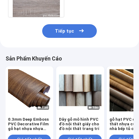
thúc Trang trí nội thất
bằng hạt gỗ mờ
Tiếp tục
Sản Phẩm Khuyến Cáo
0.3mm Deep Emboss
Dây gỗ mô hình PVC
gỗ hạt PVC đồ 
PVC Decorative Film
đồ nội thất giấy cho
thất nhựa cuộ
gỗ hạt nhựa nhựa
đồ nội thất trang trí
nhà bếp tủ cử
màng cho cửa tủ đồ
nội thất