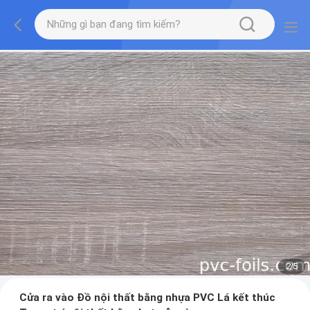
2
/
5
Cửa ra vào Đồ nội thất bằng nhựa PVC Lá kết thúc