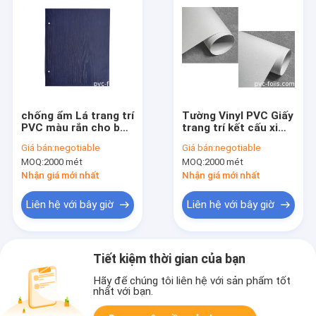
chống ẩm Lá trang trí
Tường Vinyl PVC Giấy
PVC màu rắn cho bề
trang trí kết cấu xi
mặt đồ nội thất
măng 1260mm
Giá bán:
negotiable
Giá bán:
negotiable
1400mm
MOQ:
2000 mét
MOQ:
2000 mét
Nhận giá mới nhất
Nhận giá mới nhất
Liên hệ với bây giờ
Liên hệ với bây giờ
Tiết kiệm thời gian của bạn
Hãy để chúng tôi liên hệ với sản phẩm tốt
nhất với bạn.