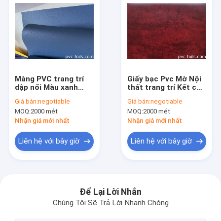
Màng PVC trang trí
Giấy bạc Pvc Mờ Nội
dập nổi Màu xanh
thất trang trí Kết cấu
đậm Đơn màu cho
hạt gỗ
Giá bán:
negotiable
Giá bán:
negotiable
cửa
MOQ:
2000 mét
MOQ:
2000 mét
Nhận giá mới nhất
Nhận giá mới nhất
Liên hệ với bây giờ
Liên hệ với bây giờ
Nhà
Sản phẩm
Để Lại Lời Nhắn
Chúng Tôi Sẽ Trả Lời Nhanh Chóng
Video