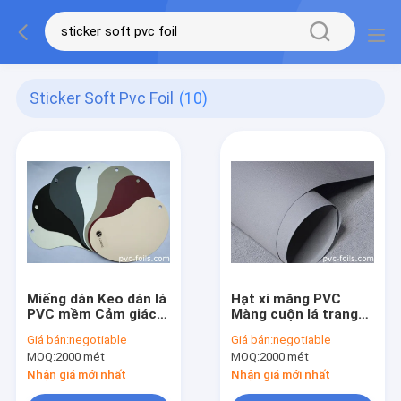
Sticker Soft Pvc Foil
(10)
Miếng dán Keo dán lá
Hạt xi măng PVC
PVC mềm Cảm giác
Màng cuộn lá trang
cho da em bé cho
trí được ép không
Giá bán:
negotiable
Giá bán:
negotiable
máy ép màng
dính
MOQ:
2000 mét
MOQ:
2000 mét
Nhận giá mới nhất
Nhận giá mới nhất