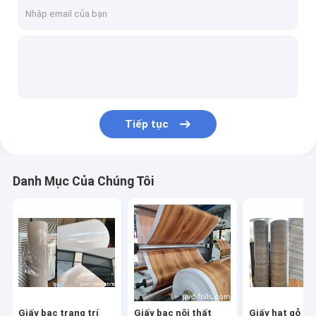
Về chúng tôi
Tham quan nhà máy
Kiểm soát chất lượng
Liên hệ với chúng tôi
Tiếp tục
Tin tức
Các trường hợp
Danh Mục Của Chúng Tôi
Giấy bạc trang trí PVC
Giấy bạc nội thất PVC
Giấy hạt gỗ PVC
Giấy bạc trang trí
Giấy bạc nội thất
Giấy hạt gỗ P