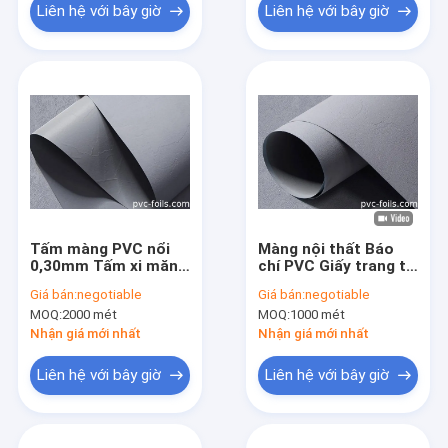
Liên hệ với bây giờ
Liên hệ với bây giờ
Tấm màng PVC nổi
Màng nội thất Báo
0,30mm Tấm xi măng
chí PVC Giấy trang trí
cán màng Màu rắn
cho tủ bàn
Giá bán:
negotiable
Giá bán:
negotiable
MOQ:
2000 mét
MOQ:
1000 mét
Nhận giá mới nhất
Nhận giá mới nhất
Liên hệ với bây giờ
Liên hệ với bây giờ