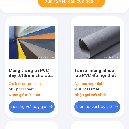
Đưa ra yêu cầu của bạn
Màng trang trí PVC
Tấm xi măng nhiều
dày 0,10mm cho cửa
lớp PVC Đồ nội thất
màng nhà bếp Màu
Lá trang trí Nhà bếp
Giá bán:
negotiable
Giá bán:
negotiable
rắn
Tường nhà
MOQ:
2000 mét
MOQ:
2000 mét
Nhận giá mới nhất
Nhận giá mới nhất
Liên hệ với bây giờ
Liên hệ với bây giờ